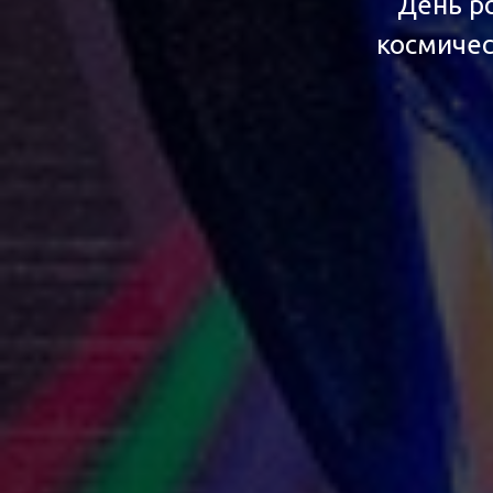
День р
космичес